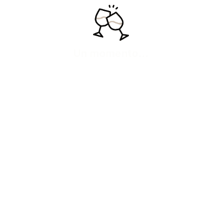
versión más pura y directa.
10,95
€
IVA inc
Añadir
Ver más
Un momento...