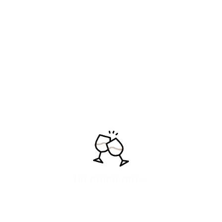
Psicodélico 2022
«Un remolino de matices,
fresco, tenso y lleno de
vida.»
47,50
€
IVA inc
Añadir
Ver más
Un momento...