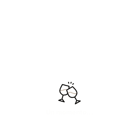
Microcósmico Garnacha
2024
«Garnacha fina y viva, un
trazo preciso del paisaje.»
14,95
€
IVA inc
Añadir
Ver más
Un momento...